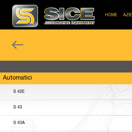
HOME
AZI
Automatici
S 42E
S 43
S 43A