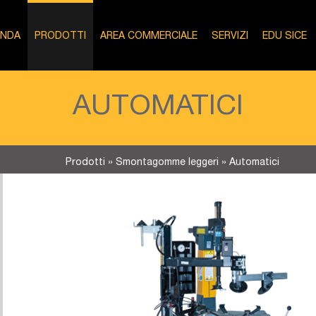
ENDA
PRODOTTI
AREA COMMERCIALE
SERVIZI
EDU SICE
AUTOMATICI
Prodotti
»
Smontagomme leggeri
»
Automatici