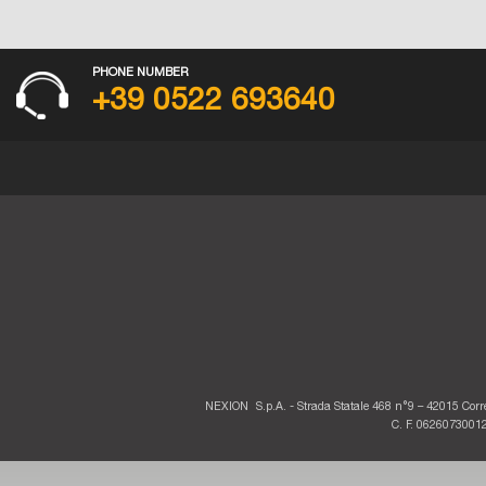
PHONE NUMBER
+39 0522 693640
NEXION
S.p.A. - Strada Statale 468 n°9 – 42015 Corre
C. F. 06260730012