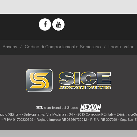
Privacy
Codice di Comportamento Societario
I nostri valori
SICE
è un brand del Gruppo
ggio (RE) Italy - Sede operativa: Via Modena n. 34 - 42015 Correggio (RE) Italy -
E-mail:
sice@s
 - P. IVA 01700320359 - Registro imprese RE 06260730012 - R.E.A. RE 207099 - Cap. Soc. Eu