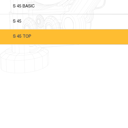
S 45 BASIC
S 45
S 45 TOP