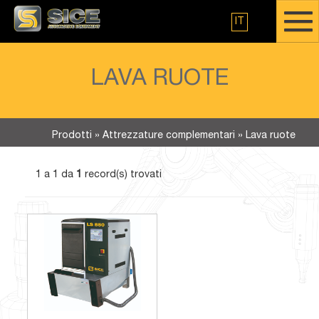
IT
LAVA RUOTE
Prodotti
»
Attrezzature complementari
»
Lava ruote
1 a 1 da
1
record(s) trovati