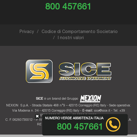
800 457661
Privacy
Codice di Comportamento Societario
I nostri valori
SICE
è un brand del Gruppo
NEXION
S.p.A. - Strada Statale 468 n°9 – 42015 Correggio (RE) Italy - Sede operativa:
Via Modena n. 34 - 42015 Correggio (RE) Italy -
E-mail:
sice@sice.it
- Tel: +39
0522/693640 - Fax: +39 0522/642882
✖
NUMERO VERDE ASSISTENZA ITALIA
C. F. 06260730012 - P. IVA 01700320359 - Registro imprese RE 06260730012 - R.E.A.
RE 207099 - Cap. Soc. Euro 10.000.000 i.v.
800 457661