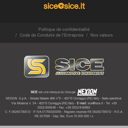
sice@sice.it
Politique de confidentialité
Code de Conduite de l'Entreprise
Nos valeurs
SICE
est une marque du Groupe
NEXION
S.p.A. - Strada Statale 468 n°9 – 42015 Correggio (RE) Italy - Sede operativa:
Via Modena n. 34 - 42015 Correggio (RE) Italy -
E-mail:
sice@sice.it
- Tel: +39
0522/693640 - Fax: +39 0522/642882
C. F. 06260730012 - P. IVA 01700320359 - Registro imprese RE 06260730012 - R.E.A.
RE 207099 - Cap. Soc. Euro 10.000.000 i.v.