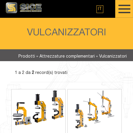
IT
VULCANIZZATORI
Prodotti
»
Attrezzature complementari
»
Vulcanizzatori
1 a 2 da
2
record(s) trovati