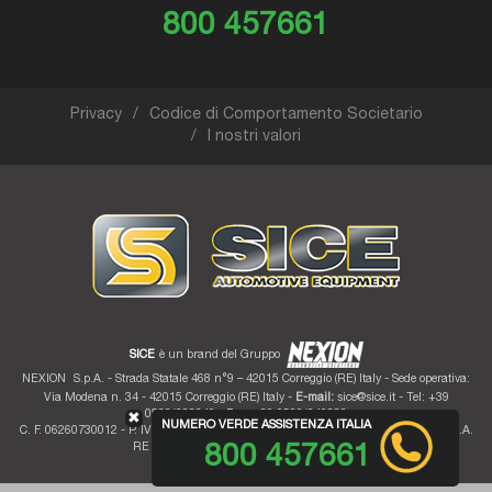
800 457661
Privacy
Codice di Comportamento Societario
I nostri valori
SICE
è un brand del Gruppo
NEXION
S.p.A. - Strada Statale 468 n°9 – 42015 Correggio (RE) Italy - Sede operativa:
Via Modena n. 34 - 42015 Correggio (RE) Italy -
E-mail:
sice@sice.it
- Tel: +39
0522/693640 - Fax: +39 0522/642882
✖
NUMERO VERDE ASSISTENZA ITALIA
C. F. 06260730012 - P. IVA 01700320359 - Registro imprese RE 06260730012 - R.E.A.
RE 207099 - Cap. Soc. Euro 10.000.000 i.v.
800 457661