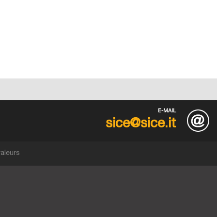
E-MAIL
sice@sice.it
aleurs