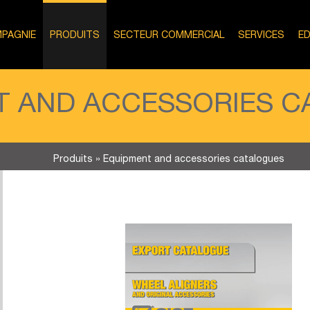
PAGNIE
PRODUITS
SECTEUR COMMERCIAL
SERVICES
ED
T AND ACCESSORIES C
Produits
»
Equipment and accessories catalogues